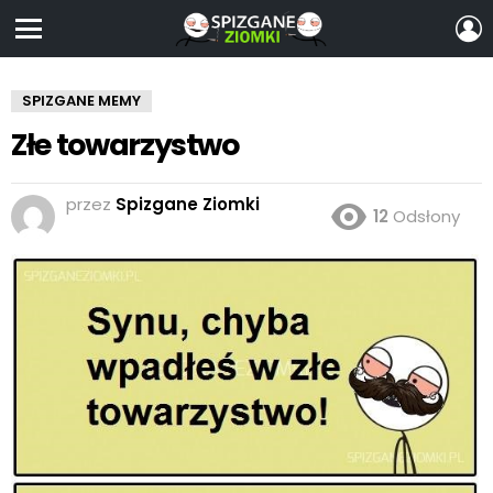
Z
S
Menu
SPIZGANE MEMY
Złe towarzystwo
przez
Spizgane Ziomki
12
Odsłony