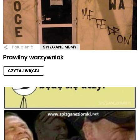
1
Polubienia
SPIZGANE MEMY
Prawilny warzywniak
CZYTAJ WIĘCEJ