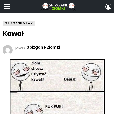
Z
S
Menu
SPIZGANE MEMY
Kawał
przez
Spizgane Ziomki