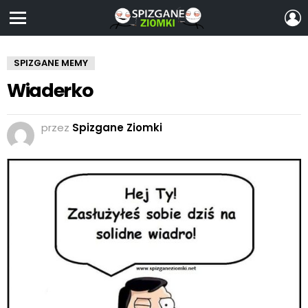
Z
S
Menu
SPIZGANE MEMY
Wiaderko
przez
Spizgane Ziomki