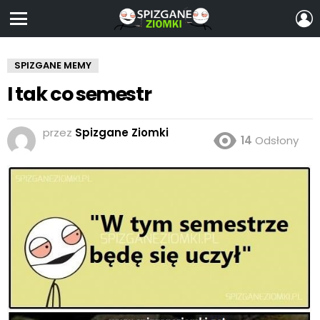
Z
S
Menu
SPIZGANE MEMY
I tak co semestr
przez
Spizgane Ziomki
14
Odsłony