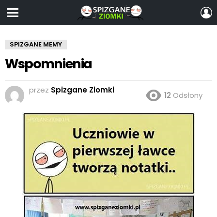
Z
S
Menu
SPIZGANE MEMY
Wspomnienia
przez
Spizgane Ziomki
12
Odsłony