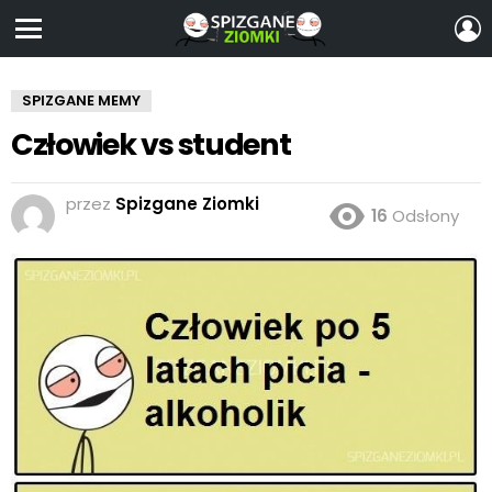
Z
S
Menu
SPIZGANE MEMY
Człowiek vs student
przez
Spizgane Ziomki
16
Odsłony