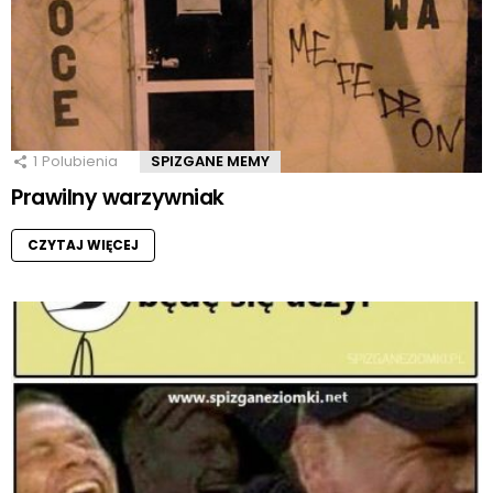
1
Polubienia
SPIZGANE MEMY
Prawilny warzywniak
CZYTAJ WIĘCEJ