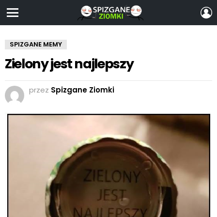
Z
S
Menu
SPIZGANE MEMY
Zielony jest najlepszy
przez
Spizgane Ziomki