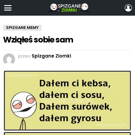
Z
S
Menu
SPIZGANE MEMY
Wziąłeś sobie sam
przez
Spizgane Ziomki