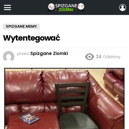
Z
S
Menu
SPIZGANE MEMY
Wytentegować
przez
Spizgane Ziomki
24
Odsłony