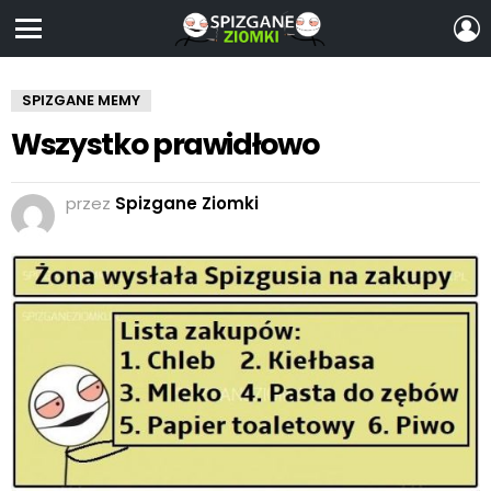
Z
S
Menu
SPIZGANE MEMY
Wszystko prawidłowo
przez
Spizgane Ziomki