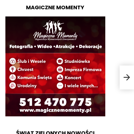
MAGICZNE MOMENTY
W o
ŚWIAT ZIELONYCH NOWOŚCI