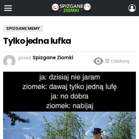
Z
S
Menu
SPIZGANE MEMY
Tylko jedna lufka
przez
Spizgane Ziomki
12
Odsłony