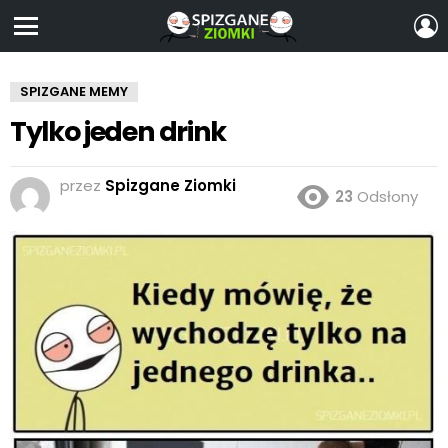
Z
S
Menu
SPIZGANE MEMY
Tylko jeden drink
przez
Spizgane Ziomki
23
Odsłony