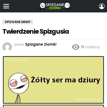
Z
S
Menu
SPIZGANE MEMY
Twierdzenie Spizgusia
przez
Spizgane Ziomki
15
Odsłony