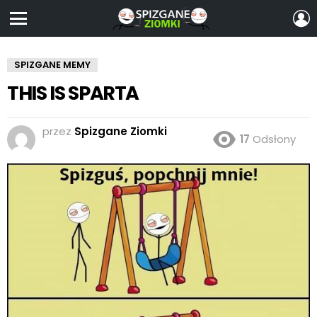
Z
S
Menu
SPIZGANE MEMY
THIS IS SPARTA
przez
Spizgane Ziomki
17
Odsłony