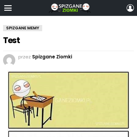
Z
S
Menu
SPIZGANE MEMY
Test
przez
Spizgane Ziomki