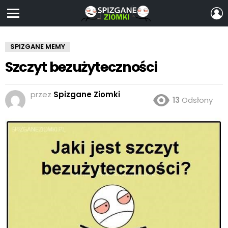
Z
S
Menu
SPIZGANE MEMY
Szczyt bezużyteczności
przez
Spizgane Ziomki
13
Odsłony