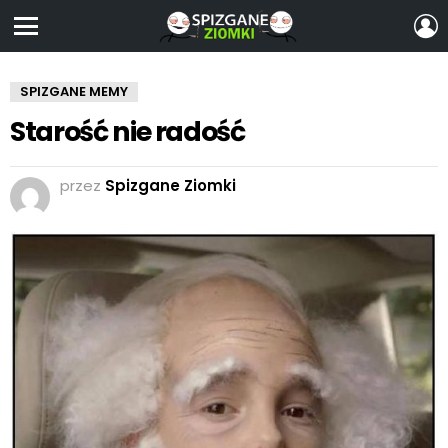
Z
S
Menu
SPIZGANE MEMY
Starość nie radość
przez
Spizgane Ziomki