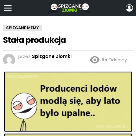
Z
S
Menu
SPIZGANE MEMY
Stała produkcja
przez
Spizgane Ziomki
65
Odsłony