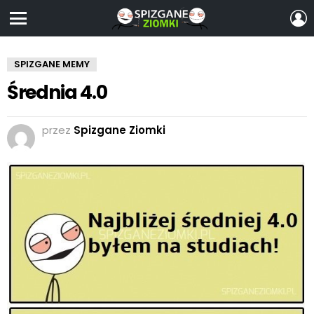
Z
S
Menu
SPIZGANE MEMY
Średnia 4.0
przez
Spizgane Ziomki