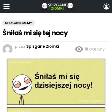
Z
S
Menu
SPIZGANE MEMY
Śniłaś mi się tej nocy
przez
Spizgane Ziomki
18
Odsłony