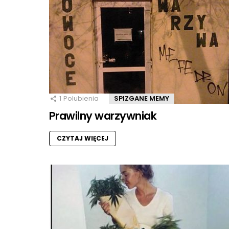
1
Polubienia
SPIZGANE MEMY
Prawilny warzywniak
CZYTAJ WIĘCEJ