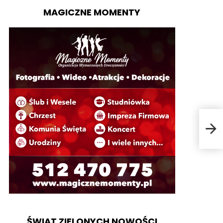
MAGICZNE MOMENTY
Poz
ŚWIAT ZIELONYCH NOWOŚCI