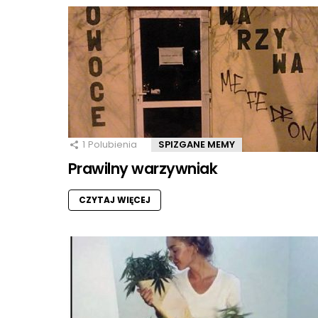
1
Polubienia
SPIZGANE MEMY
Prawilny warzywniak
CZYTAJ WIĘCEJ