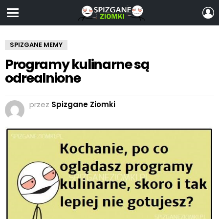
Z
S
Menu
SPIZGANE MEMY
Programy kulinarne są
odrealnione
przez
Spizgane Ziomki