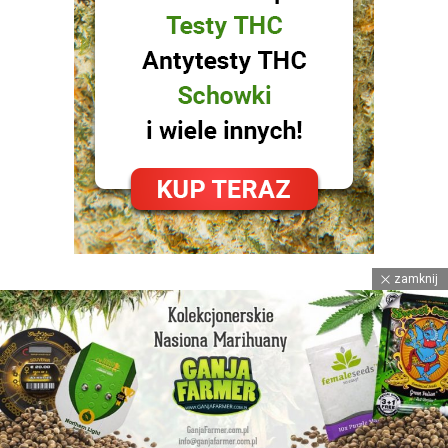
zamknij
facebook
instagram
youtube
© 2021
Spizgane Ziomki
™ • POWERED BY
Strona Główna
Reklama
Polityka Prywatności
Kontakt