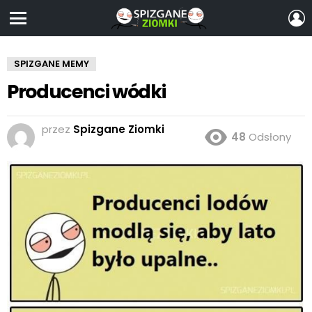
Z
S
Menu
SPIZGANE MEMY
Producenci wódki
przez
Spizgane Ziomki
48
Odsłony