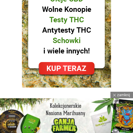
zamknij
facebook
instagram
youtube
© 2021
Spizgane Ziomki
™ • POWERED BY