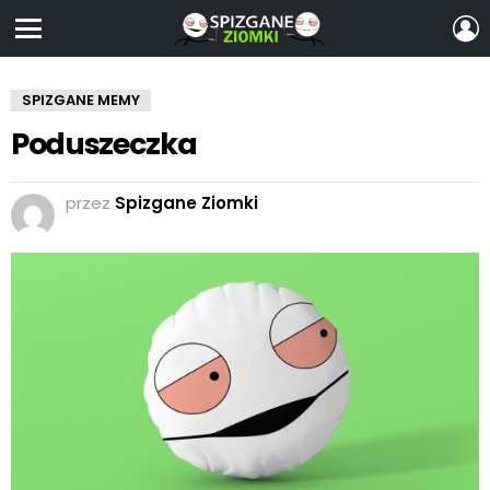
Z
S
Menu
SPIZGANE MEMY
Poduszeczka
przez
Spizgane Ziomki