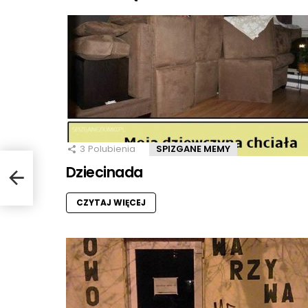
3
Polubienia
SPIZGANE MEMY
Dziecinada
CZYTAJ WIĘCEJ