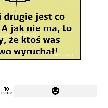
10
Punkty