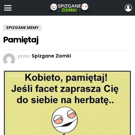
Z
S
Menu
SPIZGANE MEMY
Pamiętaj
przez
Spizgane Ziomki