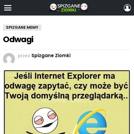
Z
S
Menu
SPIZGANE MEMY
Odwagi
przez
Spizgane Ziomki