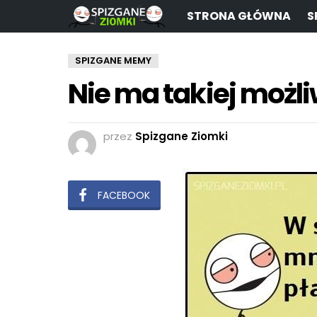
STRONA GŁÓWNA
S
SPIZGANE MEMY
Nie ma takiej możl
przez
Spizgane Ziomki
FACEBOOK