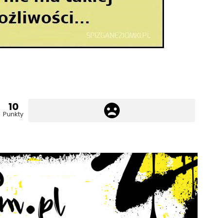
10
Punkty