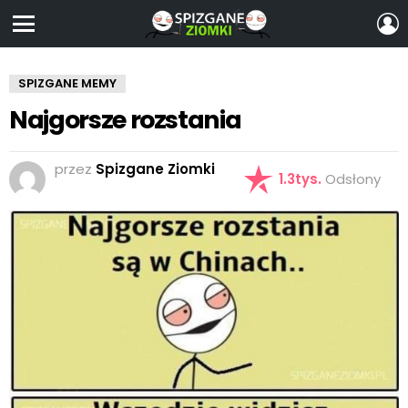
Z
S
Menu
SPIZGANE MEMY
Najgorsze rozstania
przez
Spizgane Ziomki
1.3tys.
Odsłony