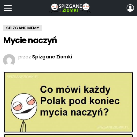
Z
S
Menu
SPIZGANE MEMY
Mycie naczyń
przez
Spizgane Ziomki