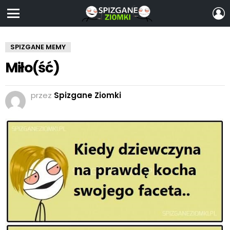
Z
S
Menu
SPIZGANE MEMY
Miło(ść)
przez
Spizgane Ziomki