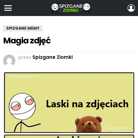
Z
S
Menu
SPIZGANE MEMY
Magia zdjęć
przez
Spizgane Ziomki