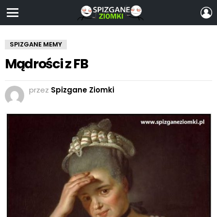
Z
S
Menu
SPIZGANE MEMY
Mądrości z FB
przez
Spizgane Ziomki