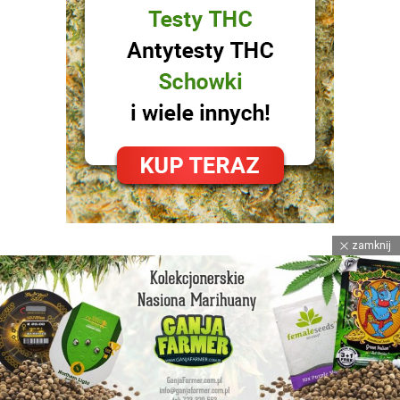
zamknij
facebook
instagram
youtube
© 2021
Spizgane Ziomki
™ • POWERED BY
Strona Główna
Reklama
Polityka Prywatności
Kontakt