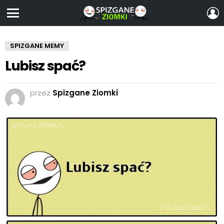
Z
S
Menu
SPIZGANE MEMY
Lubisz spać?
przez
Spizgane Ziomki