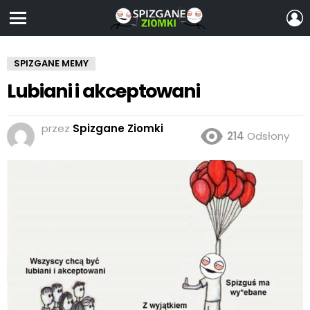
Z
S
Menu
SPIZGANE MEMY
Lubiani i akceptowani
przez
Spizgane Ziomki
214
Odsłony