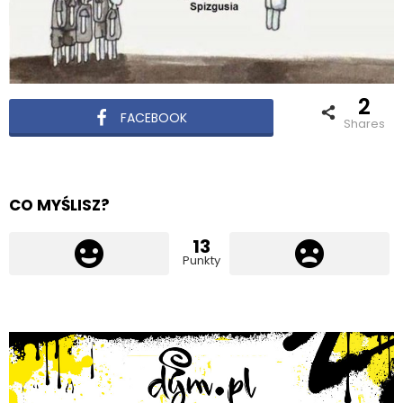
2
FACEBOOK
shares
CO MYŚLISZ?
13
Punkty