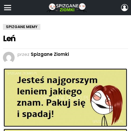
Z
S
Menu
SPIZGANE MEMY
Leń
przez
Spizgane Ziomki