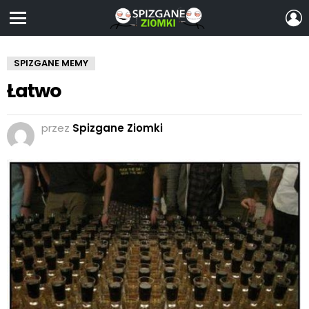
Z
S
Menu
SPIZGANE MEMY
Łatwo
przez
Spizgane Ziomki