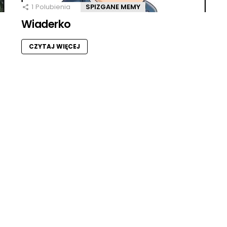
1
Polubienia
SPIZGANE MEMY
Wiaderko
CZYTAJ WIĘCEJ