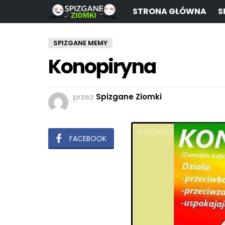
STRONA GŁÓWNA
S
SPIZGANE MEMY
Konopiryna
przez
Spizgane Ziomki
FACEBOOK