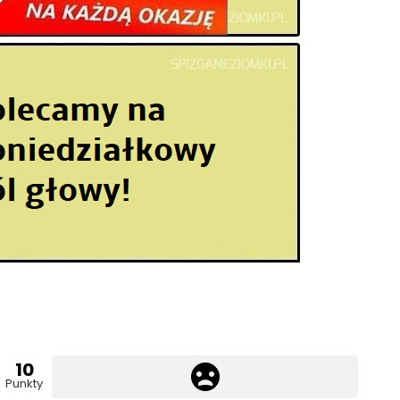
10
Punkty