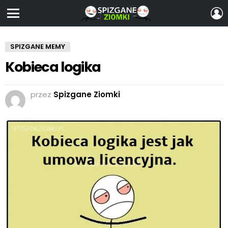
Z
S
Menu
SPIZGANE MEMY
Kobieca logika
przez
Spizgane Ziomki