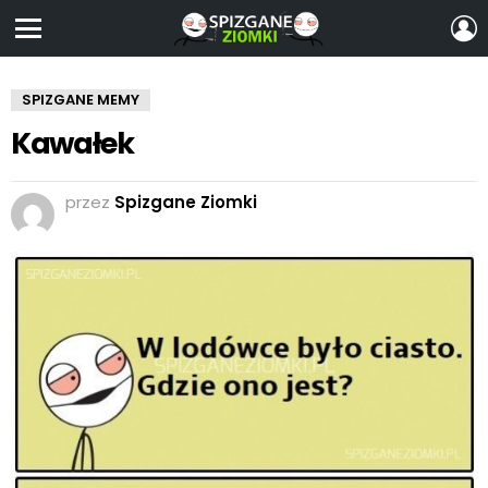
Z
S
Menu
SPIZGANE MEMY
Kawałek
przez
Spizgane Ziomki