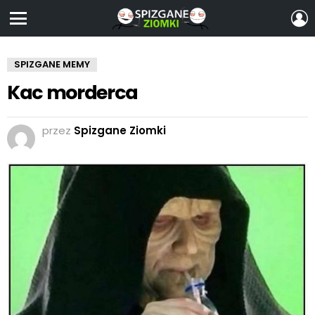
Z
S
Menu
SPIZGANE MEMY
Kac morderca
przez
Spizgane Ziomki