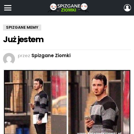
Z
S
Menu
SPIZGANE MEMY
Już jestem
przez
Spizgane Ziomki