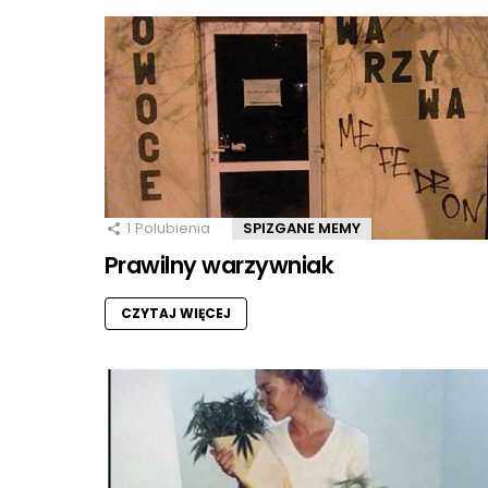
1
Polubienia
SPIZGANE MEMY
Prawilny warzywniak
CZYTAJ WIĘCEJ