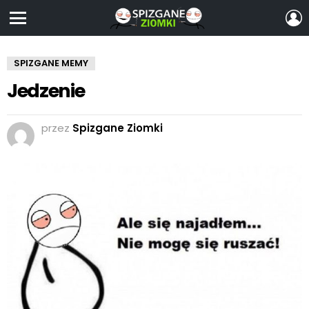
Z
S
Menu
SPIZGANE MEMY
Jedzenie
przez
Spizgane Ziomki