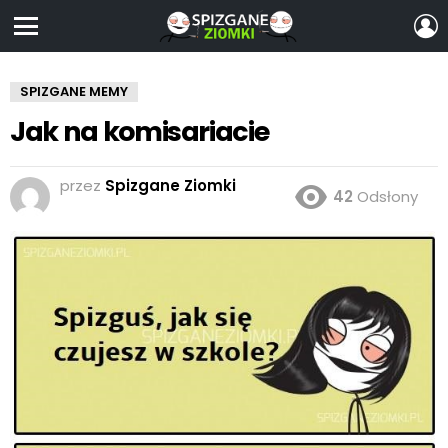
Z
S
Menu
SPIZGANE MEMY
Jak na komisariacie
przez
Spizgane Ziomki
42
Odsłony