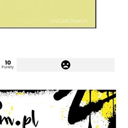
10
Punkty