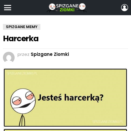
Z
S
Menu
SPIZGANE MEMY
Harcerka
przez
Spizgane Ziomki