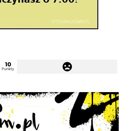
10
Punkty