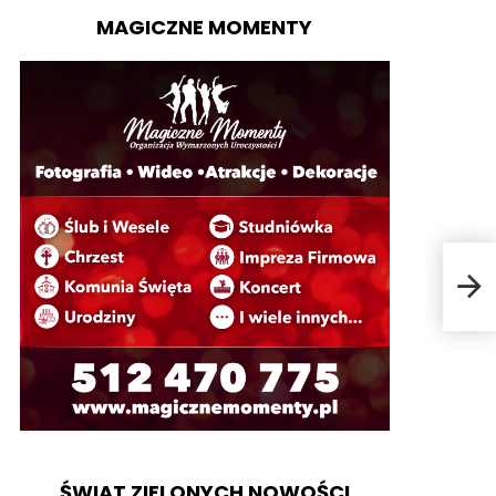
MAGICZNE MOMENTY
O ni
ŚWIAT ZIELONYCH NOWOŚCI