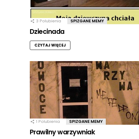
3
Polubienia
SPIZGANE MEMY
Dziecinada
CZYTAJ WIĘCEJ
1
Polubienia
SPIZGANE MEMY
Prawilny warzywniak